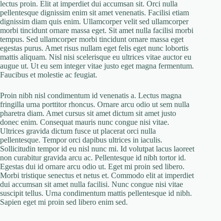
lectus proin. Elit at imperdiet dui accumsan sit. Orci nulla
pellentesque dignissim enim sit amet venenatis. Facilisi etiam
dignissim diam quis enim. Ullamcorper velit sed ullamcorper
morbi tincidunt ornare massa eget. Sit amet nulla facilisi morbi
tempus. Sed ullamcorper morbi tincidunt ornare massa eget
egestas purus. Amet risus nullam eget felis eget nunc lobortis
mattis aliquam. Nisl nisi scelerisque eu ultrices vitae auctor eu
augue ut. Ut eu sem integer vitae justo eget magna fermentum.
Faucibus et molestie ac feugiat.
Proin nibh nisl condimentum id venenatis a. Lectus magna
fringilla urna porttitor rhoncus. Ornare arcu odio ut sem nulla
pharetra diam. Amet cursus sit amet dictum sit amet justo
donec enim. Consequat mauris nunc congue nisi vitae.
Ultrices gravida dictum fusce ut placerat orci nulla
pellentesque. Tempor orci dapibus ultrices in iaculis.
Sollicitudin tempor id eu nisl nunc mi. Id volutpat lacus laoreet
non curabitur gravida arcu ac. Pellentesque id nibh tortor id.
Egestas dui id ornare arcu odio ut. Eget mi proin sed libero.
Morbi tristique senectus et netus et. Commodo elit at imperdiet
dui accumsan sit amet nulla facilisi. Nunc congue nisi vitae
suscipit tellus. Urna condimentum mattis pellentesque id nibh.
Sapien eget mi proin sed libero enim sed.