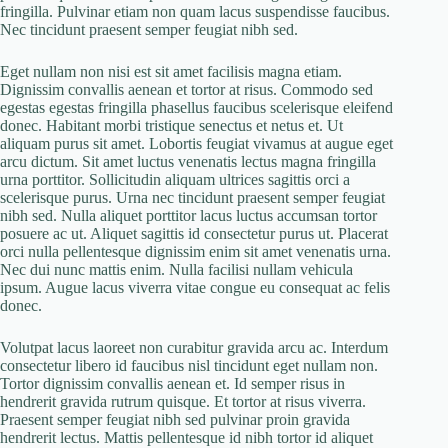
fringilla. Pulvinar etiam non quam lacus suspendisse faucibus.
Nec tincidunt praesent semper feugiat nibh sed.
Eget nullam non nisi est sit amet facilisis magna etiam.
Dignissim convallis aenean et tortor at risus. Commodo sed
egestas egestas fringilla phasellus faucibus scelerisque eleifend
donec. Habitant morbi tristique senectus et netus et. Ut
aliquam purus sit amet. Lobortis feugiat vivamus at augue eget
arcu dictum. Sit amet luctus venenatis lectus magna fringilla
urna porttitor. Sollicitudin aliquam ultrices sagittis orci a
scelerisque purus. Urna nec tincidunt praesent semper feugiat
nibh sed. Nulla aliquet porttitor lacus luctus accumsan tortor
posuere ac ut. Aliquet sagittis id consectetur purus ut. Placerat
orci nulla pellentesque dignissim enim sit amet venenatis urna.
Nec dui nunc mattis enim. Nulla facilisi nullam vehicula
ipsum. Augue lacus viverra vitae congue eu consequat ac felis
donec.
Volutpat lacus laoreet non curabitur gravida arcu ac. Interdum
consectetur libero id faucibus nisl tincidunt eget nullam non.
Tortor dignissim convallis aenean et. Id semper risus in
hendrerit gravida rutrum quisque. Et tortor at risus viverra.
Praesent semper feugiat nibh sed pulvinar proin gravida
hendrerit lectus. Mattis pellentesque id nibh tortor id aliquet